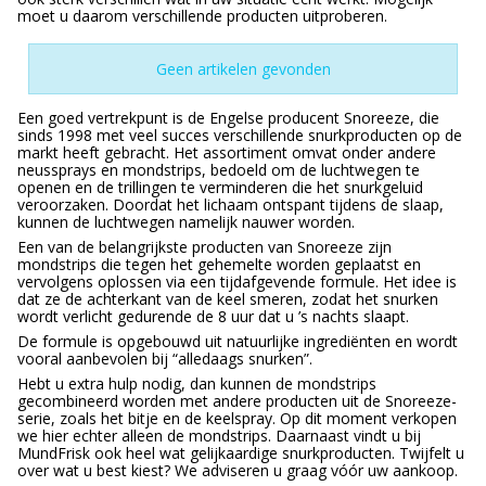
moet u daarom verschillende producten uitproberen.
Geen artikelen gevonden
Een goed vertrekpunt is de Engelse producent Snoreeze, die
sinds 1998 met veel succes verschillende snurkproducten op de
markt heeft gebracht. Het assortiment omvat onder andere
neussprays en mondstrips, bedoeld om de luchtwegen te
openen en de trillingen te verminderen die het snurkgeluid
veroorzaken. Doordat het lichaam ontspant tijdens de slaap,
kunnen de luchtwegen namelijk nauwer worden.
Een van de belangrijkste producten van Snoreeze zijn
mondstrips die tegen het gehemelte worden geplaatst en
vervolgens oplossen via een tijdafgevende formule. Het idee is
dat ze de achterkant van de keel smeren, zodat het snurken
wordt verlicht gedurende de 8 uur dat u ’s nachts slaapt.
De formule is opgebouwd uit natuurlijke ingrediënten en wordt
vooral aanbevolen bij “alledaags snurken”.
Hebt u extra hulp nodig, dan kunnen de mondstrips
gecombineerd worden met andere producten uit de Snoreeze-
serie, zoals het bitje en de keelspray. Op dit moment verkopen
we hier echter alleen de mondstrips. Daarnaast vindt u bij
MundFrisk ook heel wat gelijkaardige snurkproducten. Twijfelt u
over wat u best kiest? We adviseren u graag vóór uw aankoop.