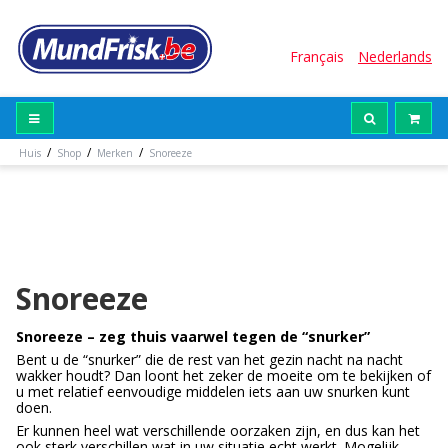
Français
Nederlands
/
/
/
Huis
Shop
Merken
Snoreeze
Snoreeze
Snoreeze – zeg thuis vaarwel tegen de “snurker”
Bent u de “snurker” die de rest van het gezin nacht na nacht
wakker houdt? Dan loont het zeker de moeite om te bekijken of
u met relatief eenvoudige middelen iets aan uw snurken kunt
doen.
Er kunnen heel wat verschillende oorzaken zijn, en dus kan het
ook sterk verschillen wat in uw situatie echt werkt. Mogelijk