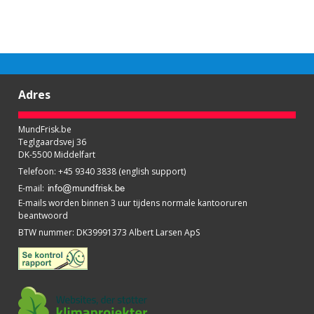
Adres
MundFrisk.be
Teglgaardsvej 36
DK-5500 Middelfart
Telefoon
:
+45 9340 3838 (english support)
E-mail
:
E-mails worden binnen 3 uur tijdens normale kantooruren
beantwoord
BTW nummer
:
DK39991373 Albert Larsen ApS