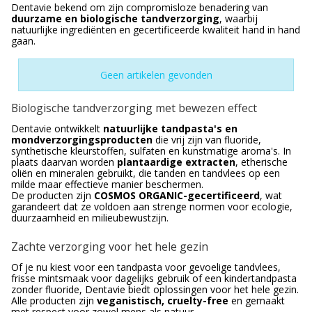
Dentavie bekend om zijn compromisloze benadering van
duurzame en biologische tandverzorging
, waarbij
natuurlijke ingrediënten en gecertificeerde kwaliteit hand in hand
gaan.
Geen artikelen gevonden
Biologische tandverzorging met bewezen effect
Dentavie ontwikkelt
natuurlijke tandpasta's en
mondverzorgingsproducten
die vrij zijn van fluoride,
synthetische kleurstoffen, sulfaten en kunstmatige aroma's. In
plaats daarvan worden
plantaardige extracten
, etherische
oliën en mineralen gebruikt, die tanden en tandvlees op een
milde maar effectieve manier beschermen.
De producten zijn
COSMOS ORGANIC-gecertificeerd
, wat
garandeert dat ze voldoen aan strenge normen voor ecologie,
duurzaamheid en milieubewustzijn.
Zachte verzorging voor het hele gezin
Of je nu kiest voor een tandpasta voor gevoelige tandvlees,
frisse mintsmaak voor dagelijks gebruik of een kindertandpasta
zonder fluoride, Dentavie biedt oplossingen voor het hele gezin.
Alle producten zijn
veganistisch, cruelty-free
en gemaakt
met respect voor zowel mens als natuur.