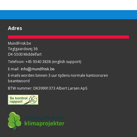
Adres
MundFrisk.be
Teglgaardsvej 36
DK-5500 Middelfart
Telefoon
:
+45 9340 3838 (english support)
E-mail
:
E-mails worden binnen 3 uur tijdens normale kantooruren
beantwoord
BTW nummer
:
DK39991373 Albert Larsen ApS