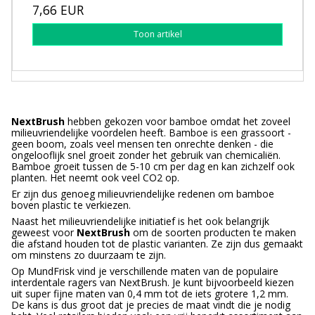
7,66 EUR
Toon artikel
NextBrush
hebben gekozen voor bamboe omdat het zoveel
milieuvriendelijke voordelen heeft. Bamboe is een grassoort -
geen boom, zoals veel mensen ten onrechte denken - die
ongelooflijk snel groeit zonder het gebruik van chemicaliën.
Bamboe groeit tussen de 5-10 cm per dag en kan zichzelf ook
planten. Het neemt ook veel CO2 op.
Er zijn dus genoeg milieuvriendelijke redenen om bamboe
boven plastic te verkiezen.
Naast het milieuvriendelijke initiatief is het ook belangrijk
geweest voor
NextBrush
om de soorten producten te maken
die afstand houden tot de plastic varianten. Ze zijn dus gemaakt
om minstens zo duurzaam te zijn.
Op MundFrisk vind je verschillende maten van de populaire
interdentale ragers van NextBrush. Je kunt bijvoorbeeld kiezen
uit super fijne maten van 0,4 mm tot de iets grotere 1,2 mm.
De kans is dus groot dat je precies de maat vindt die je nodig