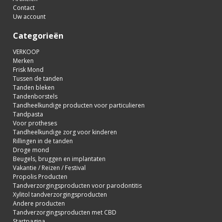
Contact
Uw account
Categorieën
VERKOOP
Merken
Frisk Mond
Tussen de tanden
Tanden bleken
Tandenborstels
Tandheelkundige producten voor particulieren
Tandpasta
Voor protheses
Tandheelkundige zorg voor kinderen
Rillingen in de tanden
Droge mond
Beugels, bruggen en implantaten
Vakantie / Reizen / Festival
Propolis Producten
Tandverzorgingsproducten voor parodontitis
Xylitol tandverzorgingsproducten
Andere producten
Tandverzorgingsproducten met CBD
Startpagina